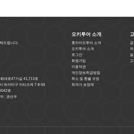
오키투어 소개
부탁드립니다.
홋카이도투어 소개
공
오키투어 소개
자
로그인
질
회원가입
고
이용약관
개인정보취급방침
방화대로47가길 41,713호
취소 및 환불 규정
오카시 하카타구 이타즈케 7-8-59
최저가 보장제
0042호
자 : 권선우