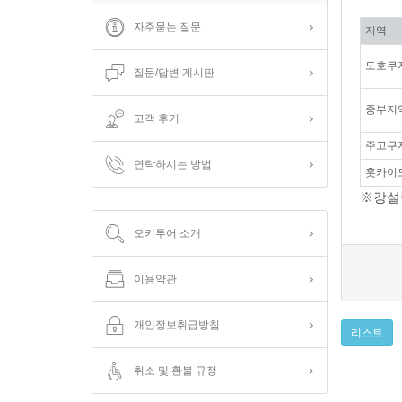
자주묻는 질문
지역
도호쿠
질문/답변 게시판
중부지
고객 후기
주고쿠
연락하시는 방법
홋카이
※강설
오키투어 소개
이용약관
개인정보취급방침
리스트
취소 및 환불 규정