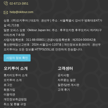
02-6713-3951
help@okitour.com
상호 : (주)오키투어 | 대표자 : 권선우 | 주소 : 서울특별시 강서구 방화대로47가
길 41,713호
일본 오피스 상호 : Okitour Japan Inc. 주소 : 후쿠오카현 후쿠오카시 하카타구
이타즈케 7-8-59
사업자등록번호 : 311-88-00801 | 관광사업등록번호 : 제2024-000042호
통신판매업신고번호 : 2024-서울강서-1107호 | 개인정보보호관리자 : 권선우
오키투어는 모든 정보를 HTTPS(SSL)로 안전하게 전송합니다.
사업자 정보 확인
오키투어 소개
고객센터
홋카이도투어 소개
공지사항
오키투어 소개
자주묻는 질문
로그인
질문/답변 게시판
회원가입
고객 후기
이용약관
개인정보취급방침
취소 및 환불 규정