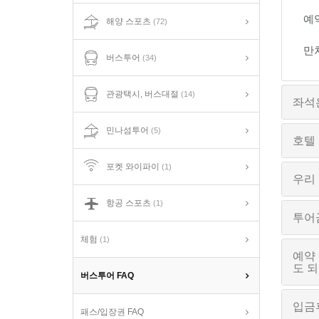
예
해양 스포츠
(72)
만
버스투어
(34)
관광택시, 버스대절
(14)
좌석은
민나섬투어
(5)
호텔
포켓 와이파이
(1)
우리
항공 스포츠
(1)
투어
체험
(1)
예약
도 
버스투어 FAQ
입금
패스/입장권 FAQ