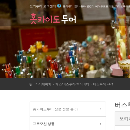
오키투어 고객센터
통화량이 많아 통화 연결이 어려우므로 채팅,카카오톡으
마이페이지
패스/버스투어/액티비티
버스투어 FAQ
버스투
홋카이도투어 상품 정보 홈
(0)
오키
프로모션 상품