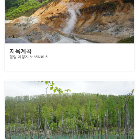
지옥계곡
힐링 여행지 노보리베츠!