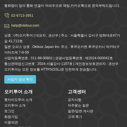
통화량이 많아 통화 연결이 어려우므로 채팅,카카오톡으로 문의부탁드립니다.
02-6713-3951
help@okitour.com
상호 : (주)오키투어 | 대표자 : 권선우 | 주소 : 서울특별시 강서구 방화대로47가
길 41,713호
일본 오피스 상호 : Okitour Japan Inc. 주소 : 후쿠오카현 후쿠오카시 하카타구
이타즈케 7-8-59
사업자등록번호 : 311-88-00801 | 관광사업등록번호 : 제2024-000042호
통신판매업신고번호 : 2024-서울강서-1107호 | 개인정보보호관리자 : 권선우
오키투어는 모든 정보를 HTTPS(SSL)로 안전하게 전송합니다.
사업자 정보 확인
오키투어 소개
고객센터
홋카이도투어 소개
공지사항
오키투어 소개
자주묻는 질문
로그인
질문/답변 게시판
회원가입
고객 후기
이용약관