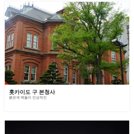
홋카이도 구 본청사
붉은색 벽돌이 인상적인