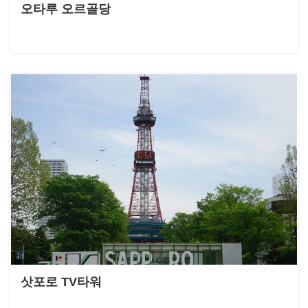
오타루 오르골당
삿포로 TV타워