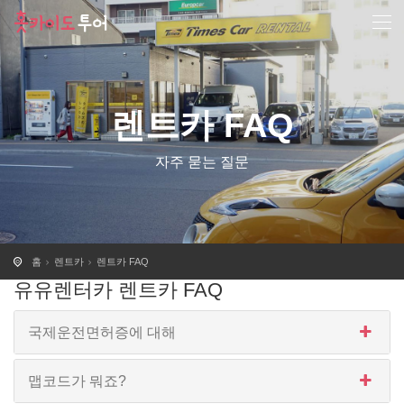
렌트카 FAQ
자주 묻는 질문
홈
렌트카
렌트카 FAQ
유유렌터카 렌트카 FAQ
국제운전면허증에 대해
맵코드가 뭐죠?