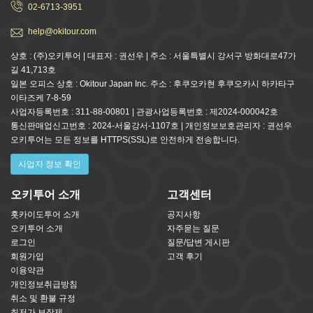
02-6713-3951
help@okitour.com
상호 : (주)오키투어 | 대표자 : 권선우 | 주소 : 서울특별시 강서구 방화대로47가
길 41,713호
일본 오피스 상호 : Okitour Japan Inc. 주소 : 후쿠오카현 후쿠오카시 하카타구
이타즈케 7-8-59
사업자등록번호 : 311-88-00801 | 관광사업등록번호 : 제2024-000042호
통신판매업신고번호 : 2024-서울강서-1107호 | 개인정보보호관리자 : 권선우
오키투어는 모든 정보를 HTTPS(SSL)로 안전하게 전송합니다.
사업자 정보 확인
오키투어 소개
고객센터
홋카이도투어 소개
공지사항
오키투어 소개
자주묻는 질문
로그인
질문/답변 게시판
회원가입
고객 후기
이용약관
개인정보취급방침
취소 및 환불 규정
최저가 보장제