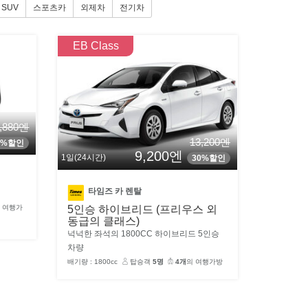
SUV
스포츠카
외제차
전기차
EB Class
3,880엔
13,200엔
4%할인
9,200엔
1일(24시간)
30%할인
타임즈 카 렌탈
5인승 하이브리드 (프리우스 외
 여행가
동급의 클래스)
넉넉한 좌석의 1800CC 하이브리드 5인승
차량
배기량 : 1800cc
탑승객
5명
4개
의 여행가방