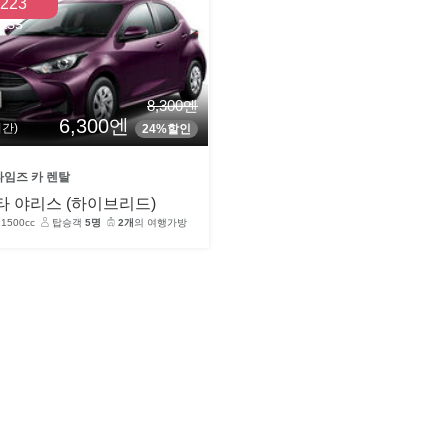
223
ass
8,300엔
6,300엔
시간)
24%할인
타임즈 카 렌탈
타 야리스 (하이브리드)
1500cc
탑승객
5명
2개
의 여행가방