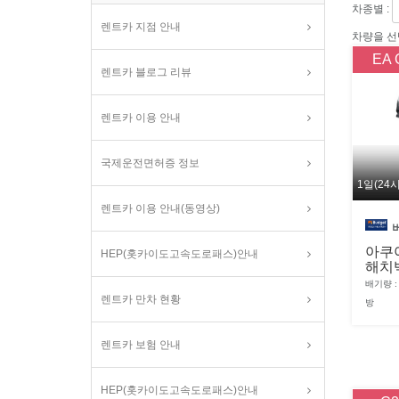
차종별 :
렌트카 지점 안내
차량을 선
EA 
렌트카 블로그 리뷰
렌트카 이용 안내
국제운전면허증 정보
1일(24
렌트카 이용 안내(동영상)
아쿠아
HEP(홋카이도고속도로패스)안내
해치
배기량 : 
렌트카 만차 현황
방
렌트카 보험 안내
HEP(홋카이도고속도로패스)안내