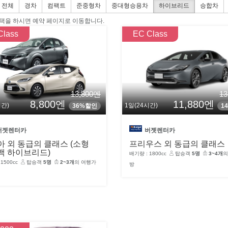
전체
경차
컴팩트
준중형차
중대형승용차
하이브리드
승합차
택을 하시면 예약 페이지로 이동합니다.
Class
EC Class
13,800엔
1
8,800엔
11,880엔
시간)
1일(24시간)
36%할인
1
버젯렌터카
버젯렌터카
 외 동급의 클래스 (소형
프리우스 외 동급의 클래스
백 하이브리드)
배기량 : 1800cc
탑승객
5명
3~4개
의
1500cc
탑승객
5명
2~3개
의 여행가
방