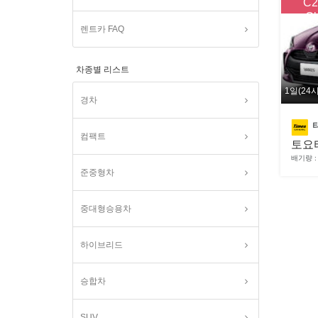
C2
Cl
렌트카 FAQ
차종별 리스트
1일(24
경차
컴팩트
토요
배기량 : 
준중형차
중대형승용차
하이브리드
승합차
SUV