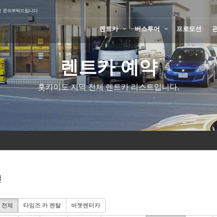
로 문의부탁드립니다.
렌트카
버스투어
프로모션
렌트카 예약
홋카이도 지역 전체 렌트카 리스트입니다.
션
전체
타임즈 카 렌탈
버젯렌터카