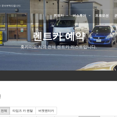
로 문의부탁드립니다.
렌트카
버스투어
프로모션
렌트카 예약
홋카이도 지역 전체 렌트카 리스트입니다.
션
전체
타임즈 카 렌탈
버젯렌터카