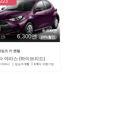
223
ass
8,300엔
6,300엔
시간)
24%할인
타임즈 카 렌탈
타 야리스 (하이브리드)
1500cc
탑승객
5명
2개
의 여행가방