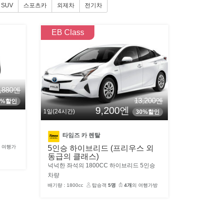
SUV
스포츠카
외제차
전기차
EB Class
3,880엔
13,200엔
4%할인
9,200엔
1일(24시간)
30%할인
타임즈 카 렌탈
5인승 하이브리드 (프리우스 외
 여행가
동급의 클래스)
넉넉한 좌석의 1800CC 하이브리드 5인승
차량
배기량 : 1800cc
탑승객
5명
4개
의 여행가방