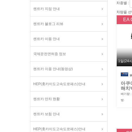
차종별 :
렌트카 지점 안내
차량을 선
EA 
렌트카 블로그 리뷰
렌트카 이용 안내
국제운전면허증 정보
1일(24
렌트카 이용 안내(동영상)
아쿠아
HEP(홋카이도고속도로패스)안내
해치
배기량 : 
렌트카 만차 현황
방
렌트카 보험 안내
HEP(홋카이도고속도로패스)안내