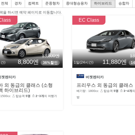
전체
경차
컴팩트
준중형차
중대형승용차
하이브리드
승합차
택을 하시면 예약 페이지로 이동합니다.
Class
EC Class
13,800엔
1
8,800엔
11,880엔
시간)
1일(24시간)
36%할인
1
버젯렌터카
버젯렌터카
 외 동급의 클래스 (소형
프리우스 외 동급의 클래스
백 하이브리드)
배기량 : 1800cc
탑승객
5명
3~4개
의
1500cc
탑승객
5명
2~3개
의 여행가
방