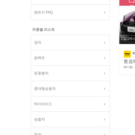
C2
Cl
렌트카 FAQ
차종별 리스트
1일(24
경차
컴팩트
토요
배기량 : 
준중형차
중대형승용차
하이브리드
승합차
SUV