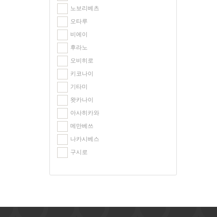
노보리베츠
오타루
비에이
후라노
오비히로
키코나이
기타미
왓카나이
아사히카와
메만베쓰
나카시베스
구시로