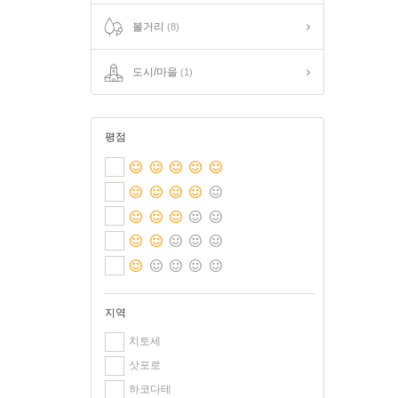
볼거리
(8)
도시/마을
(1)
평점
지역
치토세
삿포로
하코다테