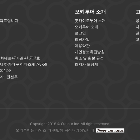
오키투어 소개
부탁드립니다.
홋카이도투어 소개
공
오키투어 소개
자
로그인
질
회원가입
고
이용약관
개인정보취급방침
방화대로47가길 41,713호
취소 및 환불 규정
오카시 하카타구 이타즈케 7-8-59
최저가 보장제
0042호
자 : 권선우
Copyright 2018 © Okitour Inc. All right reserved.
오키투어는 타임즈 카 렌탈의 공식대리점입니다.